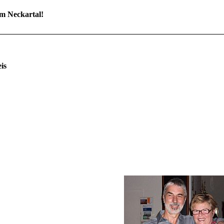
im Neckartal!
karsteig/Odenwaldkreis
 Hennrich